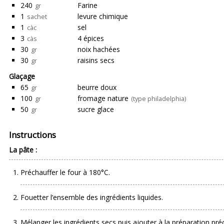
240
Farine
gr
1
levure chimique
sachet
1
sel
càc
3
4 épices
càs
30
noix hachées
gr
30
raisins secs
gr
Glaçage
65
beurre doux
gr
100
fromage nature
gr
(type philadelphia)
50
sucre glace
gr
Instructions
La pâte :
Préchauffer le four à 180°C.
Fouetter l’ensemble des ingrédients liquides.
Mélanger les ingrédients secs puis ajouter à la préparation préc