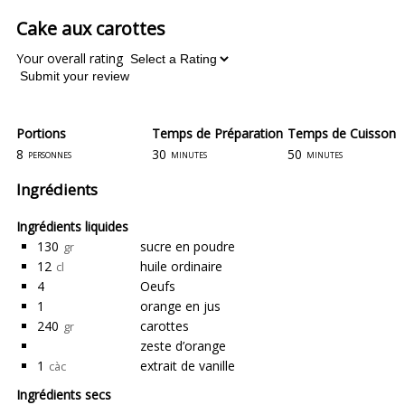
Cake aux carottes
Your overall rating
Submit your review
Portions
Temps de Préparation
Temps de Cuisson
8
30
50
personnes
minutes
minutes
Ingrédients
Ingrédients liquides
130
sucre en poudre
gr
12
huile ordinaire
cl
4
Oeufs
1
orange en jus
240
carottes
gr
zeste d’orange
1
extrait de vanille
càc
Ingrédients secs