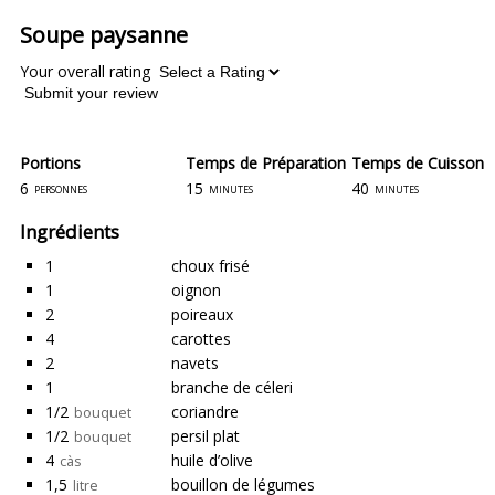
Soupe paysanne
Your overall rating
Submit your review
Portions
Temps de Préparation
Temps de Cuisson
6
15
40
personnes
minutes
minutes
Ingrédients
1
choux frisé
1
oignon
2
poireaux
4
carottes
2
navets
1
branche de céleri
1/2
coriandre
bouquet
1/2
persil plat
bouquet
4
huile d’olive
càs
1,5
bouillon de légumes
litre