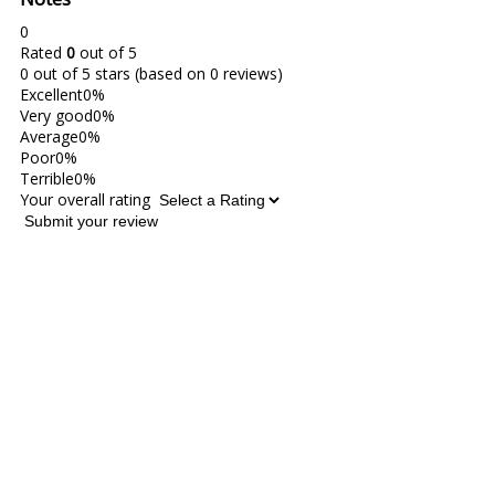
0
Rated
0
out of 5
0 out of 5 stars (based on 0 reviews)
Excellent
0%
Very good
0%
Average
0%
Poor
0%
Terrible
0%
Your overall rating
Submit your review