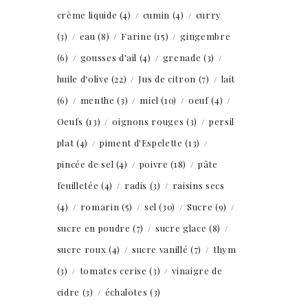
crème liquide
(4)
cumin
(4)
curry
(3)
eau
(8)
Farine
(15)
gingembre
(6)
gousses d'ail
(4)
grenade
(3)
huile d'olive
(22)
Jus de citron
(7)
lait
(6)
menthe
(3)
miel
(10)
oeuf
(4)
Oeufs
(13)
oignons rouges
(3)
persil
plat
(4)
piment d'Espelette
(13)
pincée de sel
(4)
poivre
(18)
pâte
feuilletée
(4)
radis
(3)
raisins secs
(4)
romarin
(5)
sel
(30)
Sucre
(9)
sucre en poudre
(7)
sucre glace
(8)
sucre roux
(4)
sucre vanillé
(7)
thym
(3)
tomates cerise
(3)
vinaigre de
cidre
(3)
échalotes
(3)