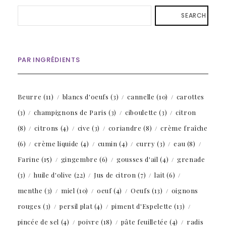
SEARCH
PAR INGRÉDIENTS
Beurre
(11)
blancs d'oeufs
(3)
cannelle
(10)
carottes
(3)
champignons de Paris
(3)
ciboulette
(3)
citron
(8)
citrons
(4)
cive
(3)
coriandre
(8)
crème fraîche
(6)
crème liquide
(4)
cumin
(4)
curry
(3)
eau
(8)
Farine
(15)
gingembre
(6)
gousses d'ail
(4)
grenade
(3)
huile d'olive
(22)
Jus de citron
(7)
lait
(6)
menthe
(3)
miel
(10)
oeuf
(4)
Oeufs
(13)
oignons
rouges
(3)
persil plat
(4)
piment d'Espelette
(13)
pincée de sel
(4)
poivre
(18)
pâte feuilletée
(4)
radis