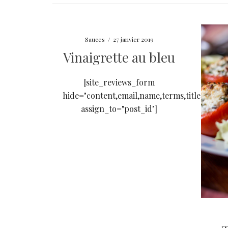
Sauces
/
27 janvier 2019
Vinaigrette au bleu
[site_reviews_form
hide="content,email,name,terms,title"
assign_to="post_id"]