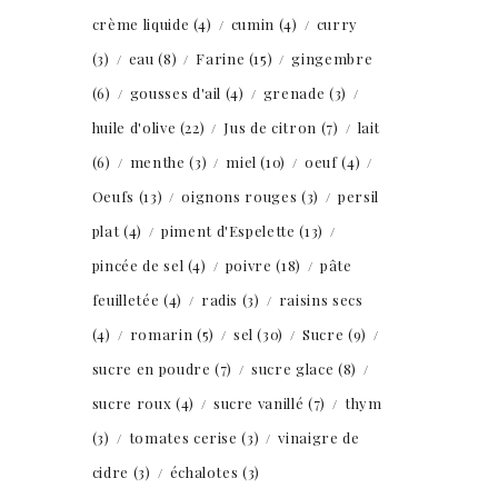
crème liquide
(4)
cumin
(4)
curry
(3)
eau
(8)
Farine
(15)
gingembre
(6)
gousses d'ail
(4)
grenade
(3)
huile d'olive
(22)
Jus de citron
(7)
lait
(6)
menthe
(3)
miel
(10)
oeuf
(4)
Oeufs
(13)
oignons rouges
(3)
persil
plat
(4)
piment d'Espelette
(13)
pincée de sel
(4)
poivre
(18)
pâte
feuilletée
(4)
radis
(3)
raisins secs
(4)
romarin
(5)
sel
(30)
Sucre
(9)
sucre en poudre
(7)
sucre glace
(8)
sucre roux
(4)
sucre vanillé
(7)
thym
(3)
tomates cerise
(3)
vinaigre de
cidre
(3)
échalotes
(3)