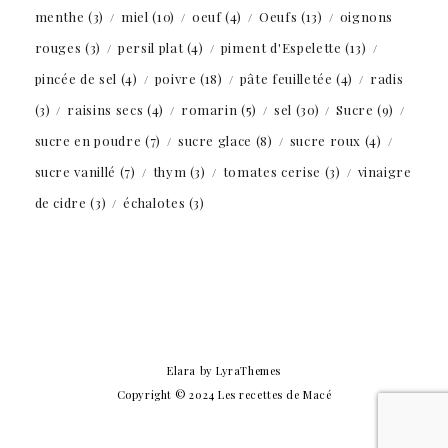
menthe
(3)
miel
(10)
oeuf
(4)
Oeufs
(13)
oignons
rouges
(3)
persil plat
(4)
piment d'Espelette
(13)
pincée de sel
(4)
poivre
(18)
pâte feuilletée
(4)
radis
(3)
raisins secs
(4)
romarin
(5)
sel
(30)
Sucre
(9)
sucre en poudre
(7)
sucre glace
(8)
sucre roux
(4)
sucre vanillé
(7)
thym
(3)
tomates cerise
(3)
vinaigre
de cidre
(3)
échalotes
(3)
Elara
by LyraThemes
Copyright © 2024 Les recettes de Macé