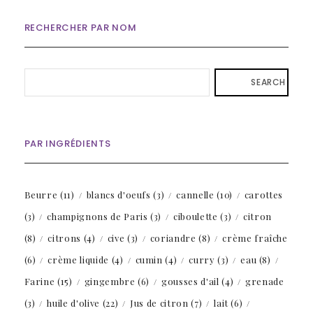
RECHERCHER PAR NOM
SEARCH
PAR INGRÉDIENTS
Beurre
(11)
blancs d'oeufs
(3)
cannelle
(10)
carottes
(3)
champignons de Paris
(3)
ciboulette
(3)
citron
(8)
citrons
(4)
cive
(3)
coriandre
(8)
crème fraîche
(6)
crème liquide
(4)
cumin
(4)
curry
(3)
eau
(8)
Farine
(15)
gingembre
(6)
gousses d'ail
(4)
grenade
(3)
huile d'olive
(22)
Jus de citron
(7)
lait
(6)