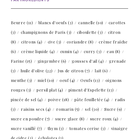
Beurre
(11)
blancs d'oeufs
(3)
cannelle
(10)
carottes
(3)
champignons de Paris
(3)
ciboulette
(3)
citron
(8)
citrons
(4)
cive
(3)
coriandre
(8)
crème fraîche
(6)
crème liquide
(4)
cumin
(4)
curry
(3)
eau
(8)
Farine
(15)
gingembre
(6)
gousses d'ail
(4)
grenade
(3)
huile d'olive
(22)
Jus de citron
(7)
lait
(6)
menthe
(3)
miel
(10)
oeuf
(4)
Oeufs
(13)
oignons
rouges
(3)
persil plat
(4)
piment d'Espelette
(13)
pincée de sel
(4)
poivre
(18)
pâte feuilletée
(4)
radis
(3)
raisins secs
(4)
romarin
(5)
sel
(30)
Sucre
(9)
sucre en poudre
(7)
sucre glace
(8)
sucre roux
(4)
sucre vanillé
(7)
thym
(3)
tomates cerise
(3)
vinaigre
de cidre
(3)
échalotes
(3)