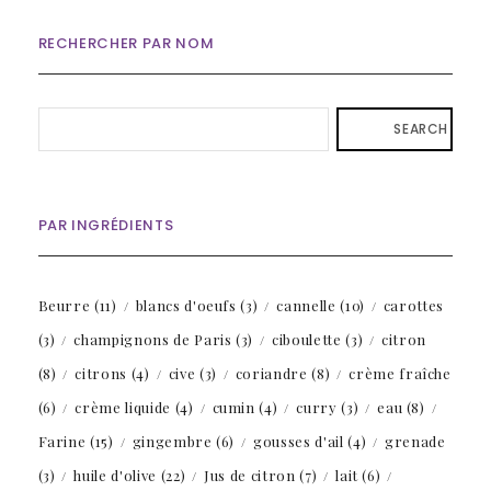
RECHERCHER PAR NOM
SEARCH
PAR INGRÉDIENTS
Beurre
(11)
blancs d'oeufs
(3)
cannelle
(10)
carottes
(3)
champignons de Paris
(3)
ciboulette
(3)
citron
(8)
citrons
(4)
cive
(3)
coriandre
(8)
crème fraîche
(6)
crème liquide
(4)
cumin
(4)
curry
(3)
eau
(8)
Farine
(15)
gingembre
(6)
gousses d'ail
(4)
grenade
(3)
huile d'olive
(22)
Jus de citron
(7)
lait
(6)