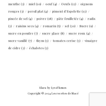
menthe
(3)
miel
(10)
oeuf
(4)
Oeufs
(13)
oignons
rouges
(3)
persil plat
(4)
piment d'Espelette
(13)
pincée de sel
(4)
poivre
(18)
pâte feuilletée
(4)
radis
(3)
raisins secs
(4)
romarin
(5)
sel
(30)
Sucre
(9)
sucre en poudre
(7)
sucre glace
(8)
sucre roux
(4)
sucre vanillé
(7)
thym
(3)
tomates cerise
(3)
vinaigre
de cidre
(3)
échalotes
(3)
Elara
by LyraThemes
Copyright © 2024 Les recettes de Macé