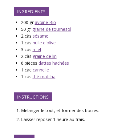
INGRÉDIENTS
200
gr
avoine Bio
50
gr
graine de tournesol
2
càs
sésame
1
càs
huile d'olive
3
càs
miel
2
càs
graine de lin
6
pièces
dattes hachées
1
càc
cannelle
1
càs
thé matcha
INSTRUCTIONS
Mélanger le tout, et former des boules.
Laisser reposer 1 heure au frais.