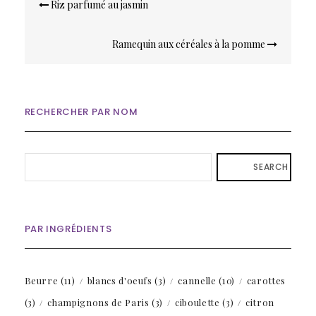
Navigation
Riz parfumé au jasmin
de
l’article
Ramequin aux céréales à la pomme
RECHERCHER PAR NOM
SEARCH
PAR INGRÉDIENTS
Beurre
(11)
blancs d'oeufs
(3)
cannelle
(10)
carottes
(3)
champignons de Paris
(3)
ciboulette
(3)
citron