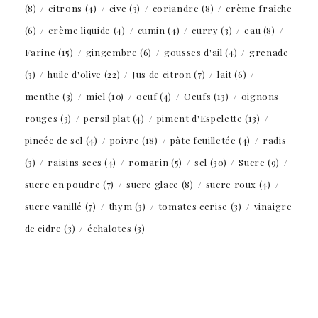
(8)
citrons
(4)
cive
(3)
coriandre
(8)
crème fraîche
(6)
crème liquide
(4)
cumin
(4)
curry
(3)
eau
(8)
Farine
(15)
gingembre
(6)
gousses d'ail
(4)
grenade
(3)
huile d'olive
(22)
Jus de citron
(7)
lait
(6)
menthe
(3)
miel
(10)
oeuf
(4)
Oeufs
(13)
oignons
rouges
(3)
persil plat
(4)
piment d'Espelette
(13)
pincée de sel
(4)
poivre
(18)
pâte feuilletée
(4)
radis
(3)
raisins secs
(4)
romarin
(5)
sel
(30)
Sucre
(9)
sucre en poudre
(7)
sucre glace
(8)
sucre roux
(4)
sucre vanillé
(7)
thym
(3)
tomates cerise
(3)
vinaigre
de cidre
(3)
échalotes
(3)