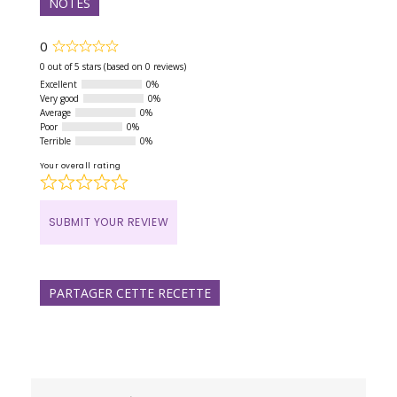
NOTES
0
Rated
0
0 out of 5 stars (based on 0 reviews)
out
Excellent
0%
of
Very good
0%
5
Average
0%
Poor
0%
Terrible
0%
Your overall rating
SUBMIT YOUR REVIEW
PARTAGER CETTE RECETTE