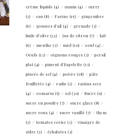
crème liquide
(4)
cumin
(4)
curry
(3)
eau
(8)
Farine
(15)
gingembre
(6)
gousses d'ail
(4)
grenade
(3)
huile d'olive
(22)
Jus de citron
(7)
lait
(6)
menthe
(3)
miel
(10)
oeuf
(4)
Oeufs
(13)
oignons rouges
(3)
persil
plat
(4)
piment d'Espelette
(13)
pincée de sel
(4)
poivre
(18)
pâte
feuilletée
(4)
radis
(3)
raisins secs
(4)
romarin
(5)
sel
(30)
Sucre
(9)
sucre en poudre
(7)
sucre glace
(8)
sucre roux
(4)
sucre vanillé
(7)
thym
(3)
tomates cerise
(3)
vinaigre de
cidre
(3)
échalotes
(3)