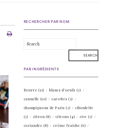
RECHERCHER PAR NOM
SEARCH
PAR INGRÉDIENTS
Beurre
(11)
blancs d'oeufs
(3)
cannelle
(10)
carottes
(3)
champignons de Paris
(3)
ciboulette
(3)
citron
(8)
citrons
(4)
cive
(3)
coriandre
(8)
crème fraîche
(6)