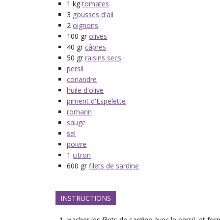
1
kg
tomates
3
gousses d'ail
2
oignons
100
gr
olives
40
gr
câpres
50
gr
raisins secs
persil
coriandre
huile d'olive
piment d'Espelette
romarin
sauge
sel
poivre
1
citron
600
gr
filets de sardine
INSTRUCTIONS
Hacher les filets de sardine avec le persil, et fo