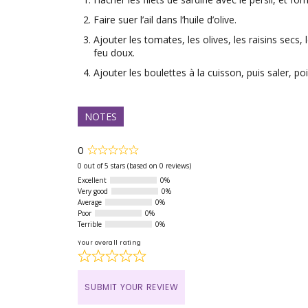
Faire suer l’ail dans l’huile d’olive.
Ajouter les tomates, les olives, les raisins secs, 
feu doux.
Ajouter les boulettes à la cuisson, puis saler, po
NOTES
0
Rated
0
0 out of 5 stars (based on 0 reviews)
out
Excellent
0%
of
Very good
0%
5
Average
0%
Poor
0%
Terrible
0%
Your overall rating
SUBMIT YOUR REVIEW