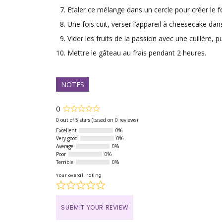
Etaler ce mélange dans un cercle pour créer le fo
Une fois cuit, verser l’appareil à cheesecake dans
Vider les fruits de la passion avec une cuillère, pu
Mettre le gâteau au frais pendant 2 heures.
NOTES
0
Rated
0
0 out of 5 stars (based on 0 reviews)
out
Excellent
0%
of
Very good
0%
5
Average
0%
Poor
0%
Terrible
0%
Your overall rating
SUBMIT YOUR REVIEW