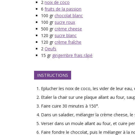
2
noix de coco
6
fruits de la passion
100
gr
chocolat blanc
100
gr
sucre roux
500
gr
crème cheese
120
gr
sucre blanc
120
gr
crème fraîche
2
Oeufs
15
gr
gingembre frais râpé
INSTRUCTIONS
Eplucher les noix de coco, les vider de leur eau,
Etaler la chair sur une plaque allant au four, sa
Faire cuire 30 minutes à 150°.
Dans un saladier, mélanger la crème cheese, le s
Verser dans un moule allant au four, et cuire p
Faire fondre le chocolat, puis le mélanger à la 