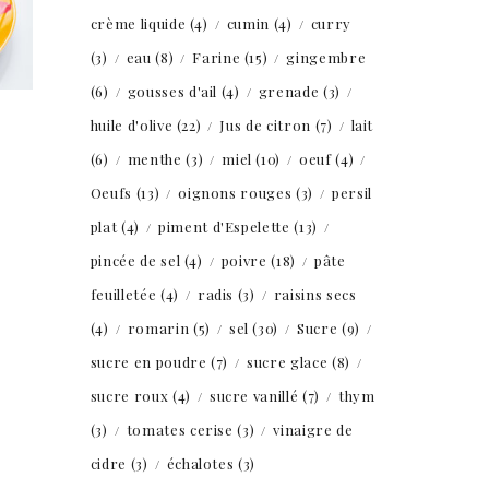
crème liquide
(4)
cumin
(4)
curry
(3)
eau
(8)
Farine
(15)
gingembre
(6)
gousses d'ail
(4)
grenade
(3)
huile d'olive
(22)
Jus de citron
(7)
lait
(6)
menthe
(3)
miel
(10)
oeuf
(4)
Oeufs
(13)
oignons rouges
(3)
persil
plat
(4)
piment d'Espelette
(13)
pincée de sel
(4)
poivre
(18)
pâte
feuilletée
(4)
radis
(3)
raisins secs
(4)
romarin
(5)
sel
(30)
Sucre
(9)
sucre en poudre
(7)
sucre glace
(8)
sucre roux
(4)
sucre vanillé
(7)
thym
(3)
tomates cerise
(3)
vinaigre de
cidre
(3)
échalotes
(3)