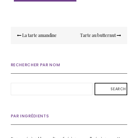
Navigation
La tarte amandine
Tarte au butternut
de
l’article
RECHERCHER PAR NOM
SEARCH
PAR INGRÉDIENTS