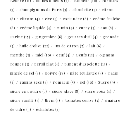
Beurre
(11)
blancs d'oeufs
(3)
cannelle
(10)
carottes
(3)
champignons de Paris
(3)
ciboulette
(3)
citron
(8)
citrons
(4)
cive
(3)
coriandre
(8)
crème fraîche
(6)
crème liquide
(4)
cumin
(4)
curry
(3)
eau
(8)
Farine
(15)
gingembre
(6)
gousses d'ail
(4)
grenade
(3)
huile d'olive
(22)
Jus de citron
(7)
lait
(6)
menthe
(3)
miel
(10)
oeuf
(4)
Oeufs
(13)
oignons
rouges
(3)
persil plat
(4)
piment d'Espelette
(13)
pincée de sel
(4)
poivre
(18)
pâte feuilletée
(4)
radis
(3)
raisins secs
(4)
romarin
(5)
sel
(30)
Sucre
(9)
sucre en poudre
(7)
sucre glace
(8)
sucre roux
(4)
sucre vanillé
(7)
thym
(3)
tomates cerise
(3)
vinaigre
de cidre
(3)
échalotes
(3)