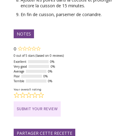
encore la cuisson de 15 minutes.
En fin de cuisson, parsemer de coriandre.
NOTES
0
Rated
0
0 out of 5 stars (based on 0 reviews)
out
Excellent
0%
of
Very good
0%
5
Average
0%
Poor
0%
Terrible
0%
Your overall rating
SUBMIT YOUR REVIEW
PARTAGER CETTE RECETTE