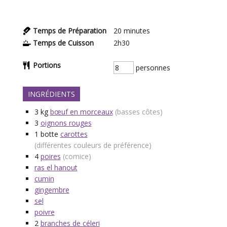
Temps de Préparation
20
minutes
Temps de Cuisson
2h30
Portions
personnes
INGRÉDIENTS
3
kg
bœuf en morceaux
(basses côtes)
3
oignons rouges
1
botte
carottes
(différentes couleurs de préférence)
4
poires
(comice)
ras el hanout
cumin
gingembre
sel
poivre
2
branches de céleri