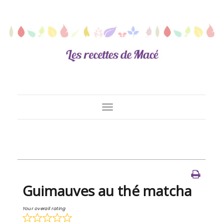
Toggle
Navigation
Guimauves au thé matcha
Your overall rating