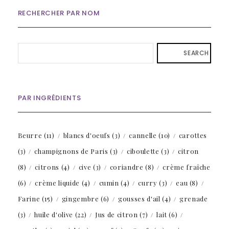
RECHERCHER PAR NOM
SEARCH
PAR INGRÉDIENTS
Beurre
(11)
blancs d'oeufs
(3)
cannelle
(10)
carottes
(3)
champignons de Paris
(3)
ciboulette
(3)
citron
(8)
citrons
(4)
cive
(3)
coriandre
(8)
crème fraîche
(6)
crème liquide
(4)
cumin
(4)
curry
(3)
eau
(8)
Farine
(15)
gingembre
(6)
gousses d'ail
(4)
grenade
(3)
huile d'olive
(22)
Jus de citron
(7)
lait
(6)