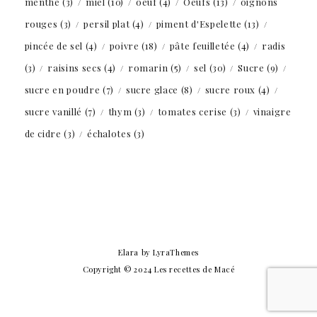
menthe
(3)
miel
(10)
oeuf
(4)
Oeufs
(13)
oignons
rouges
(3)
persil plat
(4)
piment d'Espelette
(13)
pincée de sel
(4)
poivre
(18)
pâte feuilletée
(4)
radis
(3)
raisins secs
(4)
romarin
(5)
sel
(30)
Sucre
(9)
sucre en poudre
(7)
sucre glace
(8)
sucre roux
(4)
sucre vanillé
(7)
thym
(3)
tomates cerise
(3)
vinaigre
de cidre
(3)
échalotes
(3)
Elara
by LyraThemes
Copyright © 2024 Les recettes de Macé