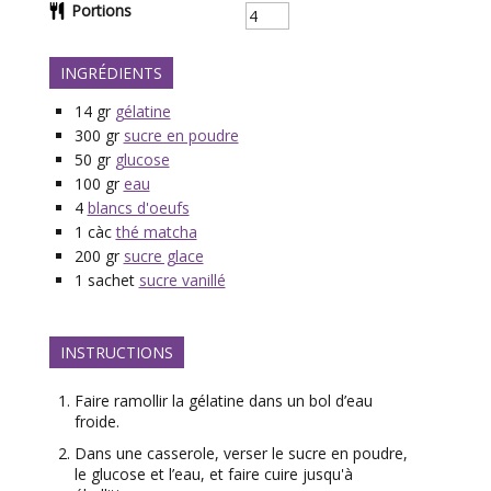
Portions
INGRÉDIENTS
14
gr
gélatine
300
gr
sucre en poudre
50
gr
glucose
100
gr
eau
4
blancs d'oeufs
1
càc
thé matcha
200
gr
sucre glace
1
sachet
sucre vanillé
INSTRUCTIONS
Faire ramollir la gélatine dans un bol d’eau
froide.
Dans une casserole, verser le sucre en poudre,
le glucose et l’eau, et faire cuire jusqu'à