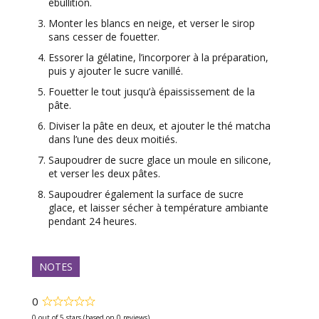
ébullition.
Monter les blancs en neige, et verser le sirop
sans cesser de fouetter.
Essorer la gélatine, l’incorporer à la préparation,
puis y ajouter le sucre vanillé.
Fouetter le tout jusqu’à épaississement de la
pâte.
Diviser la pâte en deux, et ajouter le thé matcha
dans l’une des deux moitiés.
Saupoudrer de sucre glace un moule en silicone,
et verser les deux pâtes.
Saupoudrer également la surface de sucre
glace, et laisser sécher à température ambiante
pendant 24 heures.
NOTES
0
Rated
0
0 out of 5 stars (based on 0 reviews)