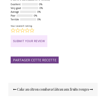
out
Excellent
0%
of
Very good
0%
5
Average
0%
Poor
0%
Terrible
0%
Your overall rating
SUBMIT YOUR REVIEW
PARTAGER CETTE RECETTE
Navigation
Cake au citron combava
Gâteau aux fruits rouges
de
l’article